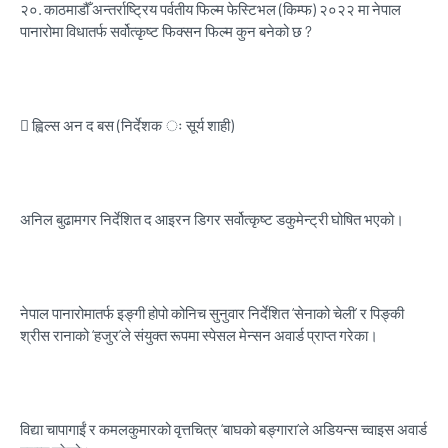
२०.
काठमाडौँ अन्तर्राष्ट्रिय पर्वतीय फिल्म फेस्टिभल (किम्फ) २०२२ मा नेपाल
पानारोमा विधातर्फ सर्वोत्कृष्ट फिक्सन फिल्म कुन बनेको छ ?
 ह्विल्स अन द बस (निर्देशक ः सूर्य शाही)
अनिल बुढामगर निर्देशित द आइरन डिगर सर्वोत्कृष्ट डकुमेन्ट्री घोषित भएको।
नेपाल पानारोमातर्फ इङ्गी होपो कोनिच सुनुवार निर्देशित ‘सेनाको चेली’ र पिङ्की
श्रीस रानाको ‘हजुर’ले संयुक्त रूपमा स्पेसल मेन्सन अवार्ड प्राप्त गरेका।
विद्या चापागाईं र कमलकुमारको वृत्तचित्र ‘बाघको बङ्गारा’ले अडियन्स च्वाइस अवार्ड