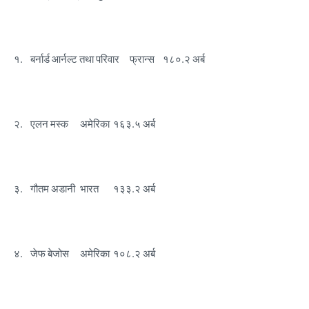
१.
बर्नार्ड आर्नल्ट तथा परिवार
फ्रान्स
१८०.२ अर्ब
२.
एलन मस्क
अमेरिका
१६३.५ अर्ब
३.
गौतम अडानी
भारत
१३३.२ अर्ब
४.
जेफ बेजोस
अमेरिका
१०८.२ अर्ब