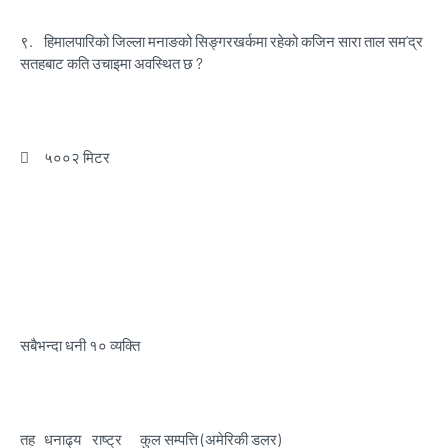
९.
हिमालपारिको जिल्ला मनाङको सिङ्गरखर्कमा रहेको कजिन सारा ताल सम’द्र
सतहबाट कति उचाइमा अवस्थित छ ?

५००२ मिटर
सबैभन्दा धनी १० व्यक्ति
तह
धनाढ्य
राष्ट्र
कुल सम्पत्ति (अमेरिकी डलर)