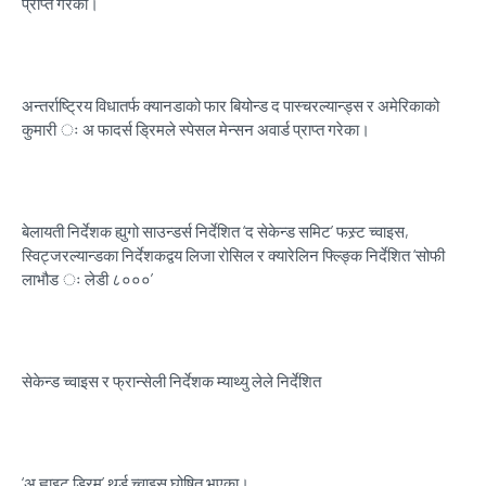
प्राप्त गरेको।
अन्तर्राष्ट्रिय विधातर्फ क्यानडाको फार बियोन्ड द पास्चरल्यान्ड्स र अमेरिकाको
कुमारी ः अ फादर्स ड्रिमले स्पेसल मेन्सन अवार्ड प्राप्त गरेका।
बेलायती निर्देशक ह्युगो साउन्डर्स निर्देशित ‘द सेकेन्ड समिट’ फस्र्ट च्वाइस,
स्विट्जरल्यान्डका निर्देशकद्वय लिजा रोसिल र क्यारेलिन फ्ल्ङ्कि निर्देशित ‘सोफी
लाभौड ः लेडी ८०००’
सेकेन्ड च्वाइस र फ्रान्सेली निर्देशक म्याथ्यु लेले निर्देशित
‘अ ह्वाइट ड्रिम’ थर्ड च्वाइस घोषित भएका।