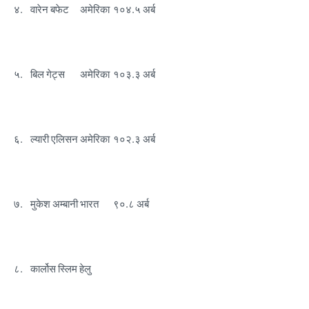
४.
वारेन बफेट
अमेरिका
१०४.५ अर्ब
५.
बिल गेट्स
अमेरिका
१०३.३ अर्ब
६.
ल्यारी एलिसन
अमेरिका
१०२.३ अर्ब
७.
मुकेश अम्बानी
भारत
९०.८ अर्ब
८.
कार्लोस स्लिम हेलु