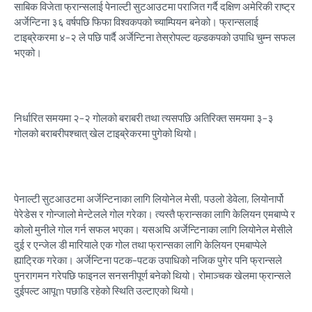
साबिक विजेता फ्रान्सलाई पेनाल्टी सुटआउटमा पराजित गर्दै दक्षिण अमेरिकी राष्ट्र
अर्जेन्टिना ३६ वर्षपछि फिफा विश्वकपको च्याम्पियन बनेको। फ्रान्सलाई
टाइब्रेकरमा ४–२ ले पछि पार्दै अर्जेन्टिना तेस्रोपल्ट वल्र्डकपको उपाधि चुम्न सफल
भएको।
निर्धारित समयमा २–२ गोलको बराबरी तथा त्यसपछि अतिरिक्त समयमा ३–३
गोलको बराबरीपश्चात् खेल टाइब्रेकरमा पुगेको थियो।
पेनाल्टी सुटआउटमा अर्जेन्टिनाका लागि लियोनेल मेसी, पउलो डेवेला, लियोनार्पो
पेरेडेस र गोन्जालो मेन्टेलले गोल गरेका। त्यस्तै फ्रान्सका लागि केलियन एमबाप्पे र
कोलो मुनीले गोल गर्न सफल भएका। यसअघि अर्जेन्टिनाका लागि लियोनेल मेसीले
दुई र एन्जेल डी मारियाले एक गोल तथा फ्रान्सका लागि केलियन एमबाप्पेले
ह्याट्रिक गरेका। अर्जेन्टिना पटक–पटक उपाधिको नजिक पुगेर पनि फ्रान्सले
पुनरागमन गरेपछि फाइनल सनसनीपूर्ण बनेको थियो। रोमाञ्चक खेलमा फ्रान्सले
दुईपल्ट आपूm पछाडि रहेको स्थिति उल्टाएको थियो।