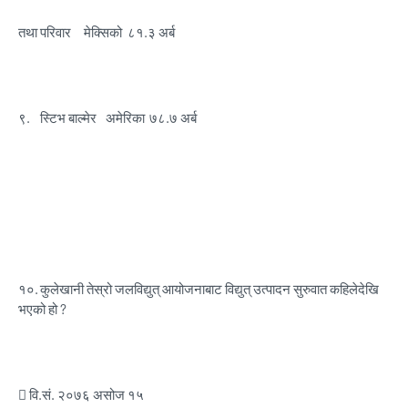
तथा परिवार
मेक्सिको
८१.३ अर्ब
९.
स्टिभ बाल्मेर
अमेरिका
७८.७ अर्ब
१०.
कुलेखानी तेस्रो जलविद्युत् आयोजनाबाट विद्युत् उत्पादन सुरुवात कहिलेदेखि
भएको हो ?
 वि.सं. २०७६ असोज १५