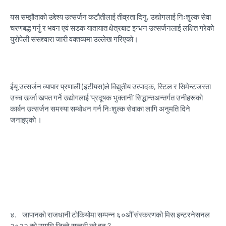
यस सम्झौताको उद्देश्य उत्सर्जन कटौतीलाई तीव्रता दिनु, उद्योगलाई निःशुल्क सेवा
चरणबद्ध गर्नु र भवन एवं सडक यातायात क्षेत्रबाट इन्धन उत्सर्जनलाई लक्षित गरेको
युरोपेली संसद्द्वारा जारी वक्तव्यमा उल्लेख गरिएको।
ईयू उत्सर्जन व्यापार प्रणाली (इटीयस)ले विद्युतीय उत्पादक, स्टिल र सिमेन्टजस्ता
उच्च ऊर्जा खपत गर्ने उद्योगलाई ‘प्रदूषक भुक्तानी’ सिद्धान्तअन्तर्गत उनीहरूको
कार्बन उत्सर्जन समस्या सम्बोधन गर्न निःशुल्क सेवाका लागि अनुमति दिने
जनाइएको ।
४.
जापानको राजधानी टोकियोमा सम्पन्न ६०औँ संस्करणको मिस इन्टरनेसनल
२०२२ को उपाधि जित्ने सुन्दरी को हुन् ?