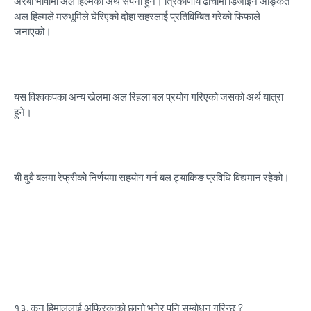
अरबी भाषामा अल हिल्मको अर्थ सपना हुने। त्रिकोणीय ढाँचामा डिजाइन अङ्कित
अल हिल्मले मरुभूमिले घेरिएको दोहा सहरलाई प्रतिविम्बित गरेको फिफाले
जनाएको।
यस विश्वकपका अन्य खेलमा अल रिहला बल प्रयोग गरिएको जसको अर्थ यात्रा
हुने।
यी दुवै बलमा रेफ्रीको निर्णयमा सहयोग गर्न बल ट्र्याकिङ प्रविधि विद्यमान रहेको।
१३.
कुन हिमाललाई अफ्रिकाको छानो भनेर पनि सम्बोधन गरिन्छ ?