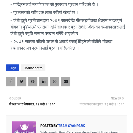
पाख्रिनलाई मरणोपरान्त सो पुरस्कार प्रदान गरिएको हो ।
पुरस्कारको राशि एक लाख रुपियाँ रहेको छ ।
जेबी टुहुरे प्रतिष्ठानद्वारा २०७९ सालदेखि गीतसङ्गीतका क्षेत्रमा महत्वपूर्ण
योगदान पु¥याउने प्रतिभा, दीर्घ साधक र प्रगतिशील क्षेत्रका कलाकारहरूलाई
जेबी टुहुरे स्मृति सम्मान प्रदान गरिँदै आएको छ ।
२०७९ सालमा पहिलो पटक यो अवार्ड ‘बसाइँ हिँड्नेको ताँतीले’ गीतका
रचनाकार लव प्रधानलाई प्रदान गरिएको छ ।
Tags
Gorkhapatra
OLDER
NEWER
गोरखाापत्र विषयगत, १९ भदौ २०८१*
गोरखापत्र वस्तुगत, १९ भदौ २०८१*
POSTED BY
TEAM GYANPARK
Welcome to GyanPark, a garden of multidimensional