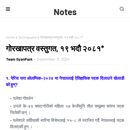
Notes
Home
Gorkhapatra
गोरखापत्र वस्तुगत, १९ भदौ २०८१*
गोरखापत्र वस्तुगत, १९ भदौ २०८१*
Team GyanPark
September 11, 2024
१. पेरिस पारा ओलम्पिक–२०२४ मा नेपाललाई ऐतिहासिक पदक दिलाउने खेलाडी
को हुन्?
पलेशा गोवर्धन
उनले के–४४ क्याटगोरीको महिला ५७ केजीमुनि तौल समूहमा कांस्य पदक
जितेकी छन् ।
पलेशाले सर्वियाकी मारिया मिचेभलाई १५–८ ले पराजित गर्दै नेपाललाई पदक
दिलाएकी हुन् ।