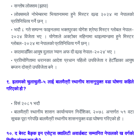
सन्तोष लोक्सम (झापा)
लोक्समले नोभेम्बरमा भियतनाममा हुने मिस्टर वल्र्ड २०२४ मा नेपालको
प्रतिनिधित्व गर्ने छन् ।
भदौ ८ गते सम्पन्न फाइनलमा भक्तपुरका योगेश श्रेष्ठ मिस्टर ग्लोबल नेपाल–
२०२४ विजेता भए । योगेशले अक्टोबर महिनामा थाइल्यान्डमा हुने मिस्टर
ग्लोबल–२०२४ मा नेपालको प्रतिनिधित्व गर्ने छन्।
काठमाडौँका आयुष दुलाल ‘म्यान अफ दी वल्र्ड नेपाल–२०२४’ भए ।
प्रतियोगितामा धरानका आदेश प्रधान पहिलो उपविजेता र हेटौँडाका आयुष
बम्जन दोस्रो उपविजेता बने ।
९. इलामको चुलाचुली–५ लाई बालमैत्री स्थानीय शासनुयुक्त वडा घोषणा कहिले
गरिएको हो ?
विसं २०८१ भदौ
बालमैत्री स्थानीय शासन कार्यान्वयन निर्देशिका, २०७८ अन्तर्गत ५१ वटा
सूचक पूरा गरेपछि बालमैत्री स्थानीय शासनयुक्त वडा घोषणा गरिएको हो ।
१०. द बेस्ट बैङ्क इन एसेट्स क्वालिटी अवार्डबाट सम्मानित नेपालको ख वर्गको