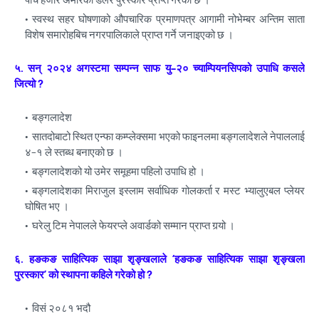
स्वस्थ सहर घोषणाको औपचारिक प्रमाणपत्र आगामी नोभेम्बर अन्तिम साता
विशेष समारोहबिच नगरपालिकाले प्राप्त गर्ने जनाइएको छ ।
५. सन् २०२४ अगस्टमा सम्पन्न साफ यु–२० च्याम्पियनसिपको उपाधि कसले
जित्यो ?
बङ्गलादेश
सातदोबाटो स्थित एन्फा कम्प्लेक्समा भएको फाइनलमा बङ्गलादेशले नेपाललाई
४–१ ले स्तब्ध बनाएको छ ।
बङ्गलादेशको यो उमेर समूहमा पहिलो उपाधि हो ।
बङ्गलादेशका मिराजुल इस्लाम सर्वाधिक गोलकर्ता र मस्ट भ्यालुएबल प्लेयर
घोषित भए ।
घरेलु टिम नेपालले फेयरप्ले अवार्डको सम्मान प्राप्त गर्‍यो ।
६. हङकङ साहित्यिक साझा शृङ्खलाले ‘हङकङ साहित्यिक साझा शृङ्खला
पुरस्कार’ को स्थापना कहिले गरेको हो ?
विसं २०८१ भदौ