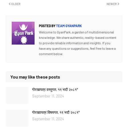
OLDER
NEWER
POSTED BY
TEAM GYANPARK
Welcome to GyanPark, a garden of multidimensional
knowledge. We share authentic, reality-based content
to provide reliable information and insights. If you
have any questions or suggestions, feel free to leave a
comment below.
You may like these posts
गोरखापत्र वस्तुगत, १९ भदौ २०८१*
September 11, 2024
गोरखाापत्र विषयगत, १९ भदौ २०८१*
September 11, 2024